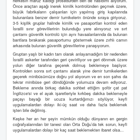
herkesin maruz kaldığı prosedürden ben de nasibimi alıyorum.
Önce araçtan aşağı inerek kimlik kontrolünden geçmek üzere,
büyük fabrikaların çalışanları için yapılmış giriş kapılarında
bulunanlara benzer demir turnikelerin önünde sıraya giriyoruz.
3-5 kişilik gruplar halinde kimlik ve pasaportları kontrol eden
İsrailli sınır görevlilerinin bulunduğu yere alınıyoruz ve sırt
çantamı güvenlik kontrolü için aynı havaalanlarında da bulunan
bantlara bırakarak pasaportumu göstermek üzere zırhlı camın
arkasında bulunan güvenlik görevlilerine yanaşıyorum.
Gruptan yaşlı bir kadın tam olarak anlayamadığım bir nedenden
İsrailli askerler tarafından geri çeviriliyor ve geri dönmek üzere
yolun diğer tarafına geçerek dolmuş beklemeye başlıyor.
Kontrolden sonra sırt çantamı alarak yine demir turnikelerden
geçerek minibüsümüze doğru yol alıyorum ve en son şahıs da
tekrar minibüse geri döndüğünde yolumuza devam ediyoruz.
Bekleme anında birkaç dakika sohbet ettiğim şoför çat pat
İngilizce'si ve el ayak işaretleriyle kırkbeş dakika beklemeyle
paçayı bayağı bir ucuza kurtardığımızı söylüyor, keyfi
uygulamalardan dolayı iki-üç saat ve daha fazla beklemek
işten bile değilmiş.
Keşke her an her şeyin mümkün olduğu dünyanın en gergin
coğrafyalarından bir tanesi olan Orta Doğu’da tek sorun, keyfi
uygulamalardan dolayı bir kaç saat beklemekten ibaret olsa...