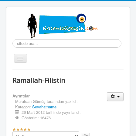
arama...
Gezinme
geçişini
değiştir
Ana Sayfa
Ramallah-Filistin
Hakkımda
Hazırlık
Ayrıntılar
Muratcan Gümüş
tarafından yazıldı.
Seyahatname
Kategori:
Seyahatname
26 Mart 2012 tarihinde yayınlandı.
Fotoğraflar
Gösterim: 16476
Videolar
K
u
Lütfen
Koleksiyonlar