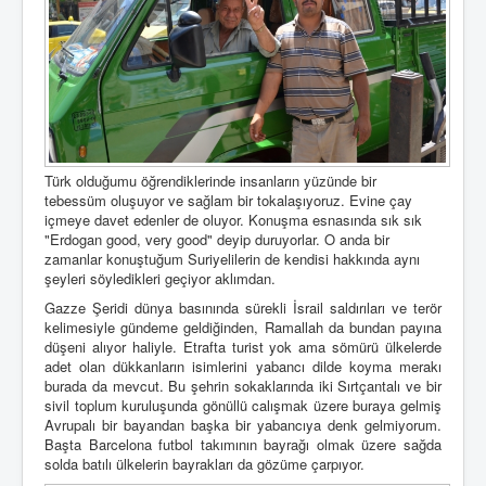
Türk olduğumu öğrendiklerinde insanların yüzünde bir
tebessüm oluşuyor ve sağlam bir tokalaşıyoruz. Evine çay
içmeye davet edenler de oluyor. Konuşma esnasında sık sık
"Erdogan good, very good" deyip duruyorlar. O anda bir
zamanlar konuştuğum Suriyelilerin de kendisi hakkında aynı
şeyleri söyledikleri geçiyor aklımdan.
Gazze Şeridi dünya basınında sürekli İsrail saldırıları ve terör
kelimesiyle gündeme geldiğinden, Ramallah da bundan payına
düşeni alıyor haliyle. Etrafta turist yok ama sömürü ülkelerde
adet olan dükkanların isimlerini yabancı dilde koyma merakı
burada da mevcut. Bu şehrin sokaklarında iki Sırtçantalı ve bir
sivil toplum kuruluşunda gönüllü calışmak üzere buraya gelmiş
Avrupalı bir bayandan başka bir yabancıya denk gelmiyorum.
Başta Barcelona futbol takımının bayrağı olmak üzere sağda
solda batılı ülkelerin bayrakları da gözüme çarpıyor.