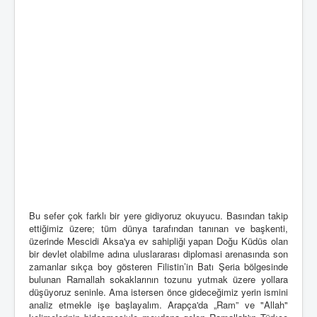
Bu sefer çok farklı bir yere gidiyoruz okuyucu. Basından takip
ettiğimiz üzere; tüm dünya tarafından tanınan ve başkenti,
üzerinde Mescidi Aksa'ya ev sahipliği yapan Doğu Küdüs olan
bir devlet olabilme adına uluslararası diplomasi arenasında son
zamanlar sıkça boy gösteren Filistin’in Batı Şeria bölgesinde
bulunan Ramallah sokaklarının tozunu yutmak üzere yollara
düşüyoruz seninle. Ama istersen önce gideceğimiz yerin ismini
analiz etmekle işe başlayalım. Arapça'da „Ram” ve "Allah"