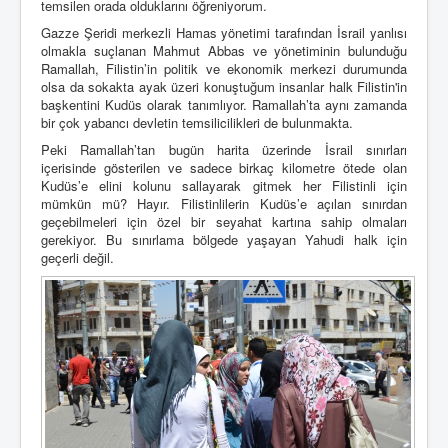
temsilen orada olduklarını öğreniyorum.
Gazze Şeridi merkezli Hamas yönetimi tarafından İsrail yanlısı
olmakla suçlanan Mahmut Abbas ve yönetiminin bulunduğu
Ramallah, Filistin’in politik ve ekonomik merkezi durumunda
olsa da sokakta ayak üzeri konuştuğum insanlar halk Filistin'in
başkentini Kudüs olarak tanımlıyor. Ramallah’ta aynı zamanda
bir çok yabancı devletin temsilicilikleri de bulunmakta.
Peki Ramallah’tan bugün harita üzerinde İsrail sınırları
içerisinde gösterilen ve sadece birkaç kilometre ötede olan
Kudüs’e elini kolunu sallayarak gitmek her Filistinli için
mümkün mü? Hayır. Filistinlilerin Kudüs’e açılan sınırdan
geçebilmeleri için özel bir seyahat kartına sahip olmaları
gerekiyor. Bu sınırlama bölgede yaşayan Yahudi halk için
geçerli değil.