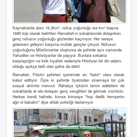
Kaynaklarda alanı 16,3km², nüfus yoğunluğu ise km² başına
1685 kişi olarak belirtilen Ramallah’ın sokaklarında dolaşırken
genç nüfusun yoğunluğu gözlerden kaçmıyor. Her nereye
gidersem gideyim karşıma mutlak gençler çıkıyor. Nüfusun
çoğunluğunu Müslümanlar oluştursa da şehirde aynı zamanda
Yahudiler ve Hıristiyanlar da yaşıyor. Bunlara sokakta
karşılaştığım ve kılık kıyafeti nedeniyle Hristiyan bir din adamı
olduğu açıkça belli olan şahıs da dahil.
Ramallah, Filistin şehirleri içerisinde en "batılı" olanı olarak
kabul ediliyor. Öyle ki şehirde tiyatrodan sinemaya bir çok
sosyal aktivite mevcut. Rahatça içkisini temin edebileni de
sokaklarda el ele dolaşan genç sevgilileri de görmek mümkün.
Herkes kendi halinde, kimse kimseye "hop dedik hemşerim
ağır ol bakalım" diye ahlak polisliği taslamıyor.