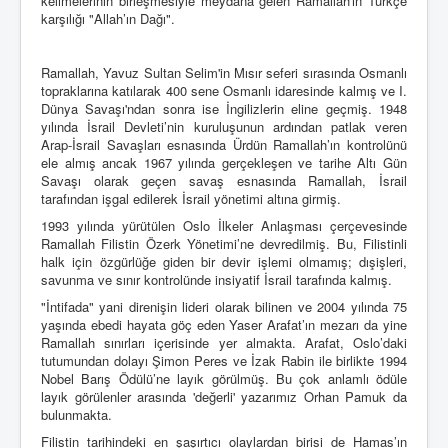
kelimelerinin birleşmesiyle meydana gelen Ramallah'ın Türkçe
karşılığı "Allah’ın Dağı".
Ramallah, Yavuz Sultan Selim'in Mısır seferi sırasında Osmanlı
topraklarına katılarak 400 sene Osmanlı idaresinde kalmış ve I.
Dünya Savaşı'ndan sonra ise İngilizlerin eline geçmiş. 1948
yılında İsrail Devleti’nin kuruluşunun ardından patlak veren
Arap-İsrail Savaşları esnasında Ürdün Ramallah’ın kontrolünü
ele almış ancak 1967 yılında gerçekleşen ve tarihe Altı Gün
Savaşı olarak geçen savaş esnasında Ramallah, İsrail
tarafından işgal edilerek İsrail yönetimi altına girmiş.
1993 yılında yürütülen Oslo İlkeler Anlaşması çerçevesinde
Ramallah Filistin Özerk Yönetimi’ne devredilmiş. Bu, Filistinli
halk için özgürlüğe giden bir devir işlemi olmamış; dışişleri,
savunma ve sınır kontrolünde insiyatif İsrail tarafında kalmış.
"İntifada" yani direnişin lideri olarak bilinen ve 2004 yılında 75
yaşında ebedi hayata göç eden Yaser Arafat’ın mezarı da yine
Ramallah sınırları içerisinde yer almakta. Arafat, Oslo’daki
tutumundan dolayı Şimon Peres ve İzak Rabin ile birlikte 1994
Nobel Barış Ödülü’ne layık görülmüş. Bu çok anlamlı ödüle
layık görülenler arasında 'değerli' yazarımız Orhan Pamuk da
bulunmakta.
Filistin tarihindeki en şaşırtıcı olaylardan birisi de Hamas’ın