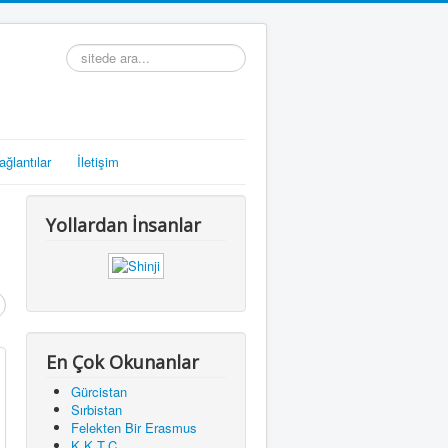
arama...
ağlantılar
İletişim
Yollardan İnsanlar
En Çok Okunanlar
Gürcistan
Sırbistan
Felekten Bir Erasmus
K.K.T.C.