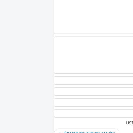
ÜST
← Kategori görünümüne geri dön