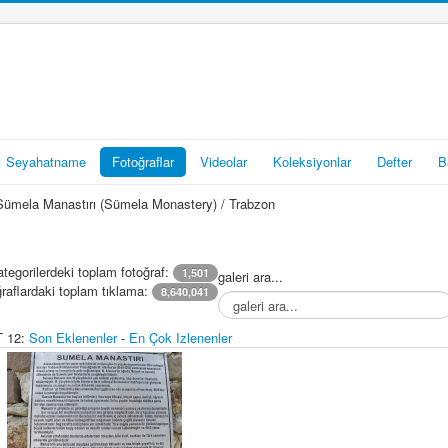
Seyahatname
Fotoğraflar
Videolar
Koleksiyonlar
Defter
B
ümela Manastırı (Sümela Monastery) / Trabzon
tegorilerdeki toplam fotoğraf:
1,501
galeri ara...
raflardaki toplam tıklama:
8,640,041
 12:
Son Eklenenler
-
En Çok Izlenenler