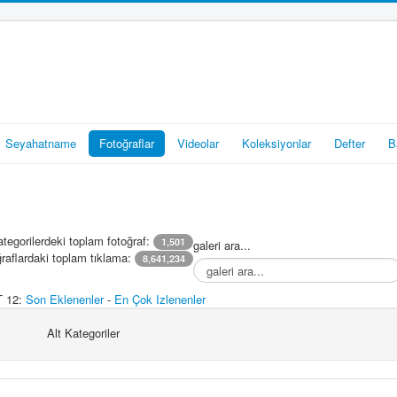
Seyahatname
Fotoğraflar
Videolar
Koleksiyonlar
Defter
B
tegorilerdeki toplam fotoğraf:
1,501
galeri ara...
raflardaki toplam tıklama:
8,641,234
 12:
Son Eklenenler
-
En Çok Izlenenler
Alt Kategoriler