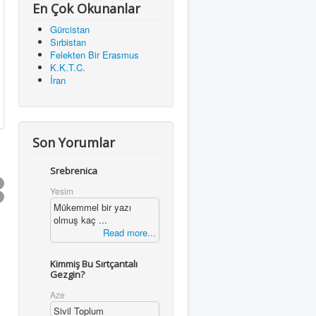
En Çok Okunanlar
Gürcistan
Sırbistan
Felekten Bir Erasmus
K.K.T.C.
İran
Son Yorumlar
Srebrenica
Yesim
Mükemmel bir yazı
olmuş kaç ...
Read more...
Kimmiş Bu Sırtçantalı
Gezgin?
Aze
Sivil Toplum