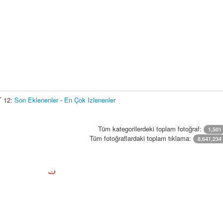
 12:
Son Eklenenler
-
En Çok Izlenenler
Tüm kategorilerdeki toplam fotoğraf:
1,501
Tüm fotoğraflardaki toplam tıklama:
8,641,234